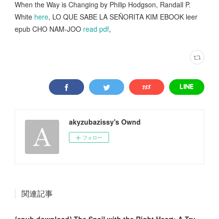
When the Way is Changing by Philip Hodgson, Randall P.
White
here
, LO QUE SABE LA SEÑORITA KIM EBOOK leer
epub CHO NAM-JOO
read pdf
,
akyzubazissy's Ownd
フォロー
関連記事