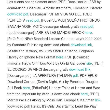
Les clients ont également aimé: [PDF] Dans l'oeil du FSB by
Jean-Michel Cosnuau, Antoine Izambard, Emmanuel Carrère
download pdf
, Descargar PDF MI VIDA NO DEL TODO
PERFECTA
read pdf
, [Pdf/ePub/Mobi] SUEÑO PROFUNDO -
BANANA YOSHIMOTO descargar ebook gratis
read pdf
,
{epub descargar} ¡ARRIBA LAS MANOS! EBOOK
here
,
[Pdf/ePub] NIV® Standard Lesson Commentary® 2022-2023
by Standard Publishing download ebook
download link
,
Sasaki and Miyano, Vol. 8 by Shou Harusono, Leighann
Harvey on Iphone New Format
here
, PDF [Download]
Immortal Regis Omnibus Vol 3 by On-Bi Ga, Juder
site
, [PDF]
EL CODIGO DA VINCI descargar gratis
download link
,
[Descargar pdf] LA APERTURA ITALIANA
pdf
, PDF EPUB
Download Corrupt (Devil's Night, #1) by Penelope Douglas
Full Book
here
, [Pdf/ePub] Unholy: Tales of Horror and Woe
from the Imperium by Various download ebook
here
, [PDF]
Merrily We Roll Along by Moss Hart, George S Kaufman
link
,
[download pdf] Relax, It's Only Uncertainty: Lead the Way