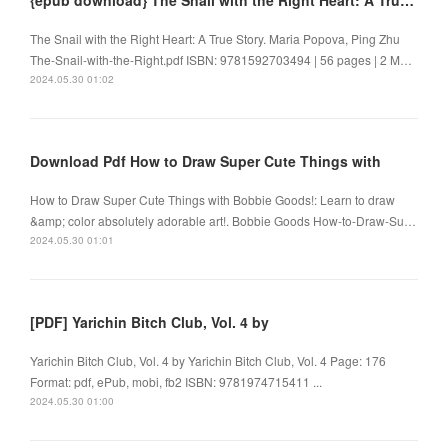
{epub download} The Snail with the Right Heart: A True Story by Maria Popova, Ping Zhu
The Snail with the Right Heart: A True Story. Maria Popova, Ping Zhu
The-Snail-with-the-Right.pdf ISBN: 9781592703494 | 56 pages | 2 M…
2024.05.30 01:02
Download Pdf How to Draw Super Cute Things with
How to Draw Super Cute Things with Bobbie Goods!: Learn to draw
&amp; color absolutely adorable art!. Bobbie Goods How-to-Draw-Su…
2024.05.30 01:01
[PDF] Yarichin Bitch Club, Vol. 4 by
Yarichin Bitch Club, Vol. 4 by Yarichin Bitch Club, Vol. 4 Page: 176
Format: pdf, ePub, mobi, fb2 ISBN: 9781974715411 ...
2024.05.30 01:00