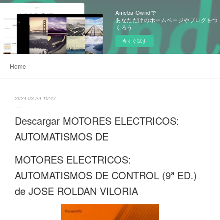
Ameba Owndで
あなただけのホームページやブログをつ
くろう
今すぐ試す
Home
2024.03.29 10:47
Descargar MOTORES ELECTRICOS:
AUTOMATISMOS DE
MOTORES ELECTRICOS:
AUTOMATISMOS DE CONTROL (9ª ED.)
de JOSE ROLDAN VILORIA