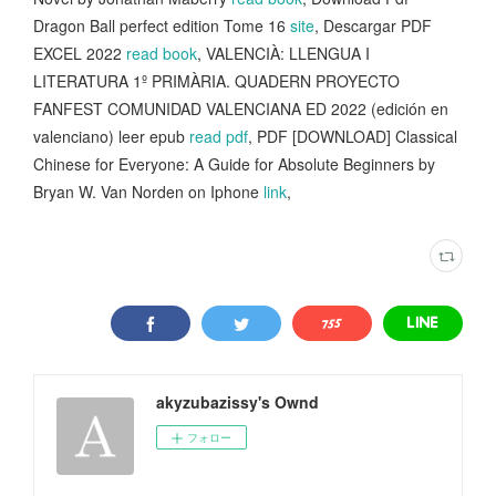
Dragon Ball perfect edition Tome 16
site
, Descargar PDF
EXCEL 2022
read book
, VALENCIÀ: LLENGUA I
LITERATURA 1º PRIMÀRIA. QUADERN PROYECTO
FANFEST COMUNIDAD VALENCIANA ED 2022 (edición en
valenciano) leer epub
read pdf
, PDF [DOWNLOAD] Classical
Chinese for Everyone: A Guide for Absolute Beginners by
Bryan W. Van Norden on Iphone
link
,
akyzubazissy's Ownd
フォロー