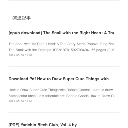
関連記事
{epub download} The Snail with the Right Heart: A True Story by Maria Popova, Ping Zhu
The Snail with the Right Heart: A True Story. Maria Popova, Ping Zhu
The-Snail-with-the-Right.pdf ISBN: 9781592703494 | 56 pages | 2 M…
2024.05.30 01:02
Download Pdf How to Draw Super Cute Things with
How to Draw Super Cute Things with Bobbie Goods!: Learn to draw
&amp; color absolutely adorable art!. Bobbie Goods How-to-Draw-Su…
2024.05.30 01:01
[PDF] Yarichin Bitch Club, Vol. 4 by