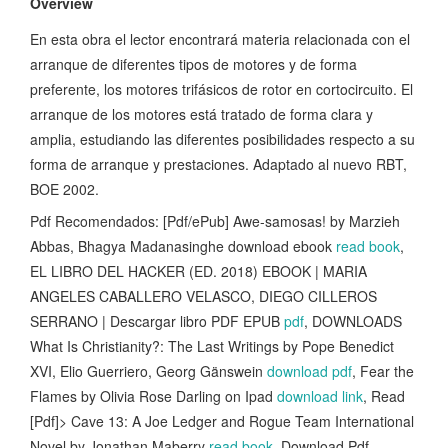
Overview
En esta obra el lector encontrará materia relacionada con el
arranque de diferentes tipos de motores y de forma
preferente, los motores trifásicos de rotor en cortocircuito. El
arranque de los motores está tratado de forma clara y
amplia, estudiando las diferentes posibilidades respecto a su
forma de arranque y prestaciones. Adaptado al nuevo RBT,
BOE 2002.
Pdf Recomendados: [Pdf/ePub] Awe-samosas! by Marzieh
Abbas, Bhagya Madanasinghe download ebook
read book
,
EL LIBRO DEL HACKER (ED. 2018) EBOOK | MARIA
ANGELES CABALLERO VELASCO, DIEGO CILLEROS
SERRANO | Descargar libro PDF EPUB
pdf
, DOWNLOADS
What Is Christianity?: The Last Writings by Pope Benedict
XVI, Elio Guerriero, Georg Gänswein
download pdf
, Fear the
Flames by Olivia Rose Darling on Ipad
download link
, Read
[Pdf]> Cave 13: A Joe Ledger and Rogue Team International
Novel by Jonathan Maberry
read book
, Download Pdf